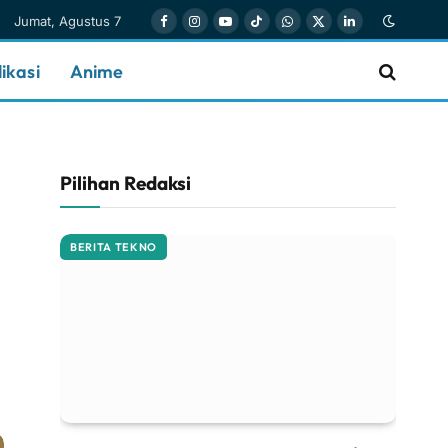
Jumat, Agustus 7
Facebook
Instagram
YouTube
TikTok
WhatsApp
X
LinkedIn
(Twitter)
ikasi
Anime
Pilihan Redaksi
BERITA TEKNO