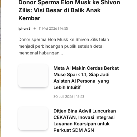
Donor Sperma Elon Musk ke Shivon
Zilis: Visi Besar di Balik Anak
Kembar
Iphan S
11 Mei 2026 | 14:55
Donor sperma Elon Musk ke Shivon Zilis telah
menjadi perbincangan publik setelah detail
mengenai hubungan…
Meta AI Makin Cerdas Berkat
Muse Spark 1.1, Siap Jadi
Asisten AI Personal yang
Lebih Intuitif
30 Juli 2026 | 16:23
Ditjen Bina Adwil Luncurkan
CEKATAN, Inovasi Integrasi
Layanan Kearsipan untuk
Perkuat SDM ASN