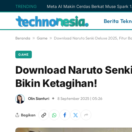
TRENDING
Berita Tek
Beranda
»
Game
»
Download Naruto Senki Deluxe 2025, Fitur Ba
GAME
Download Naruto Senki 
Bikin Ketagihan!
Olin Sianturi
8 September 2025 | 05:26
Bagikan