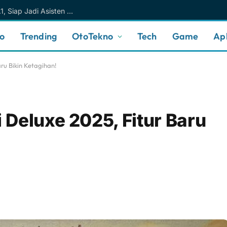
Meta AI Makin Cerdas Berkat Muse Spark 1.1, Siap Jadi Asisten AI Personal yang Lebih Intuitif
no
Trending
OtoTekno
Tech
Game
Apl
ru Bikin Ketagihan!
Deluxe 2025, Fitur Baru