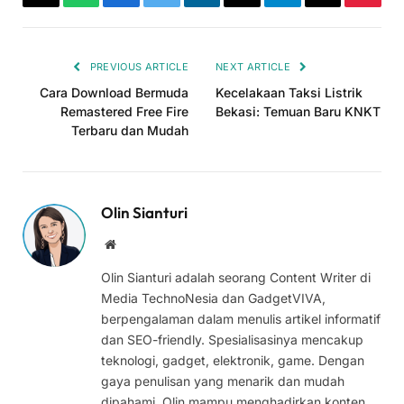
Copy
WhatsApp
Facebook
Twitter
LinkedIn
Threads
Telegram
Email
Pinter
Link
PREVIOUS ARTICLE
NEXT ARTICLE
Cara Download Bermuda
Kecelakaan Taksi Listrik
Remastered Free Fire
Bekasi: Temuan Baru KNKT
Terbaru dan Mudah
Olin Sianturi
Website
Olin Sianturi adalah seorang Content Writer di
Media TechnoNesia dan GadgetVIVA,
berpengalaman dalam menulis artikel informatif
dan SEO-friendly. Spesialisasinya mencakup
teknologi, gadget, elektronik, game. Dengan
gaya penulisan yang menarik dan mudah
dipahami, Olin mampu menghadirkan konten