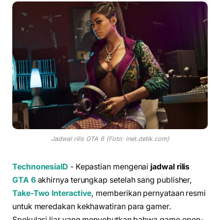
Jadwal rilis GTA 6 (Foto: inet.detik.com)
TechnonesiaID
- Kepastian mengenai
jadwal rilis
GTA 6
akhirnya terungkap setelah sang publisher,
Take-Two Interactive
, memberikan pernyataan resmi
untuk meredakan kekhawatiran para gamer.
Spekulasi liar yang menyebutkan bahwa game open-