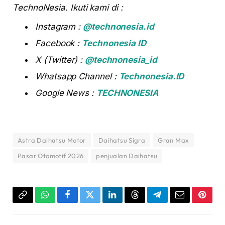
TechnoNesia. Ikuti kami di :
Instagram :
@technonesia.id
Facebook :
Technonesia ID
X (Twitter) :
@technonesia_id
Whatsapp Channel :
Technonesia.ID
Google News :
TECHNONESIA
Astra Daihatsu Motor
Daihatsu Sigra
Gran Max
Pasar Otomotif 2026
penjualan Daihatsu
Copy
WhatsApp
Facebook
Twitter
LinkedIn
Threads
Telegram
Email
Pinter
Link