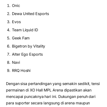
Onic
Dewa United Esports
Evos
Team Liquid ID
Geek Fam
Bigetron by Vitality
Alter Ego Esports
Navi
RRQ Hoshi
Dengan sisa pertandingan yang semakin sedikit, tensi
permainan di XO Hall MPL Arena dipastikan akan
mencapai puncaknya hari ini. Dukungan penuh dari
para suporter secara langsung di arena maupun