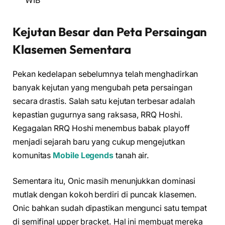
WIB
Kejutan Besar dan Peta Persaingan
Klasemen Sementara
Pekan kedelapan sebelumnya telah menghadirkan
banyak kejutan yang mengubah peta persaingan
secara drastis. Salah satu kejutan terbesar adalah
kepastian gugurnya sang raksasa, RRQ Hoshi.
Kegagalan RRQ Hoshi menembus babak playoff
menjadi sejarah baru yang cukup mengejutkan
komunitas
Mobile Legends
tanah air.
Sementara itu, Onic masih menunjukkan dominasi
mutlak dengan kokoh berdiri di puncak klasemen.
Onic bahkan sudah dipastikan mengunci satu tempat
di semifinal upper bracket. Hal ini membuat mereka