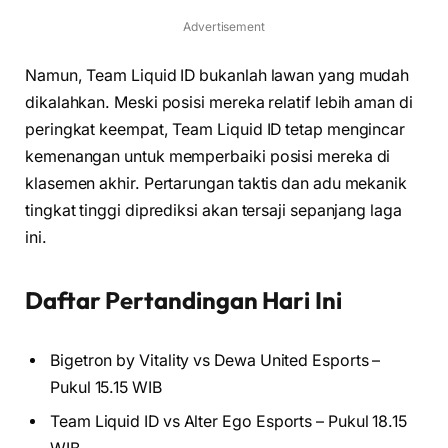
Advertisement
Namun, Team Liquid ID bukanlah lawan yang mudah
dikalahkan. Meski posisi mereka relatif lebih aman di
peringkat keempat, Team Liquid ID tetap mengincar
kemenangan untuk memperbaiki posisi mereka di
klasemen akhir. Pertarungan taktis dan adu mekanik
tingkat tinggi diprediksi akan tersaji sepanjang laga
ini.
Daftar Pertandingan Hari Ini
Bigetron by Vitality vs Dewa United Esports –
Pukul 15.15 WIB
Team Liquid ID vs Alter Ego Esports – Pukul 18.15