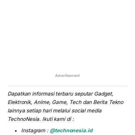
Advertisement
Dapatkan informasi terbaru seputar Gadget,
Elektronik, Anime, Game, Tech dan Berita Tekno
lainnya setiap hari melalui social media
TechnoNesia. Ikuti kami di :
Instagram :
@technonesia.id