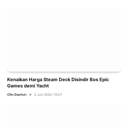
Kenaikan Harga Steam Deck Disindir Bos Epic
Games demi Yacht
Olin Sianturi
2 Juni 2026 | 15:07