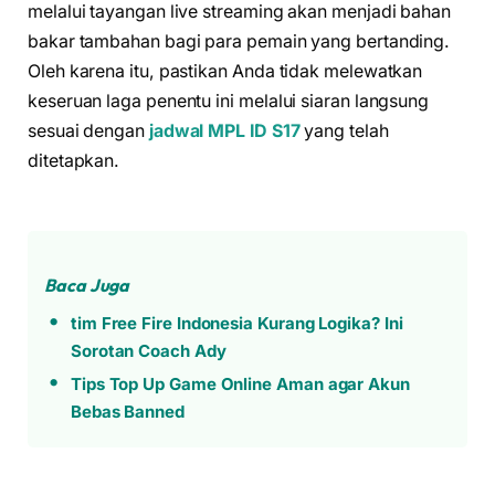
melalui tayangan live streaming akan menjadi bahan
bakar tambahan bagi para pemain yang bertanding.
Oleh karena itu, pastikan Anda tidak melewatkan
keseruan laga penentu ini melalui siaran langsung
sesuai dengan
jadwal MPL ID S17
yang telah
ditetapkan.
Baca Juga
tim Free Fire Indonesia Kurang Logika? Ini
Sorotan Coach Ady
Tips Top Up Game Online Aman agar Akun
Bebas Banned