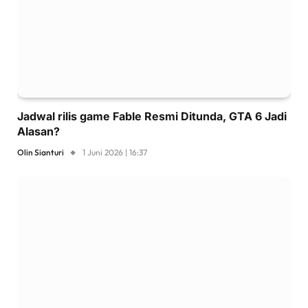
Jadwal rilis game Fable Resmi Ditunda, GTA 6 Jadi
Alasan?
Olin Sianturi
1 Juni 2026 | 16:37