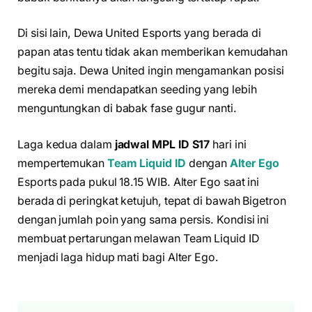
Di sisi lain, Dewa United Esports yang berada di
papan atas tentu tidak akan memberikan kemudahan
begitu saja. Dewa United ingin mengamankan posisi
mereka demi mendapatkan seeding yang lebih
menguntungkan di babak fase gugur nanti.
Laga kedua dalam
jadwal MPL ID S17
hari ini
mempertemukan
Team Liquid ID
dengan
Alter Ego
Esports pada pukul 18.15 WIB. Alter Ego saat ini
berada di peringkat ketujuh, tepat di bawah Bigetron
dengan jumlah poin yang sama persis. Kondisi ini
membuat pertarungan melawan Team Liquid ID
menjadi laga hidup mati bagi Alter Ego.