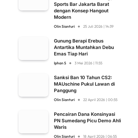
Sports Bar Jakarta Barat
dengan Konsep Hangout
Modern
Olin Sianturi
25 Juli 2026 | 14:39
Gunung Berapi Erebus
Antartika Muntahkan Debu
Emas Tiap Hari
Iphan S
3 Mei 2026 | 11:55
Sanksi Ban 10 Tahun CS2:
MAUschine Pukul Lawan di
Panggung
Olin Sianturi
22 April 2026 | 00:55
Pencairan Dana Konsinyasi
PN Sumedang Picu Demo Ahli
Waris
Olin Sianturi
18 April 2026 | 06:55