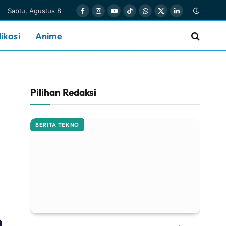
Sabtu, Agustus 8
Facebook
Instagram
YouTube
TikTok
WhatsApp
X
LinkedIn
(Twitter)
ikasi
Anime
Pilihan Redaksi
BERITA TEKNO