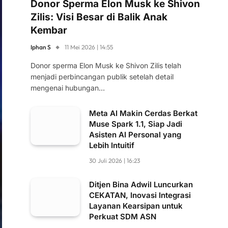
Donor Sperma Elon Musk ke Shivon
Zilis: Visi Besar di Balik Anak
Kembar
Iphan S
11 Mei 2026 | 14:55
Donor sperma Elon Musk ke Shivon Zilis telah
menjadi perbincangan publik setelah detail
mengenai hubungan…
Meta AI Makin Cerdas Berkat
Muse Spark 1.1, Siap Jadi
Asisten AI Personal yang
Lebih Intuitif
30 Juli 2026 | 16:23
Ditjen Bina Adwil Luncurkan
CEKATAN, Inovasi Integrasi
Layanan Kearsipan untuk
Perkuat SDM ASN