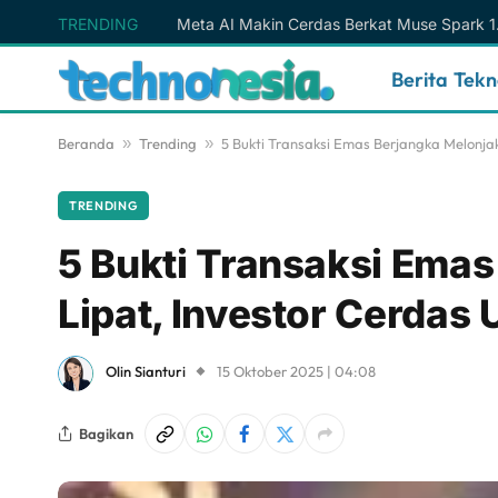
TRENDING
Berita Tek
Beranda
»
Trending
»
5 Bukti Transaksi Emas Berjangka Melonja
TRENDING
5 Bukti Transaksi Emas
Lipat, Investor Cerdas
Olin Sianturi
15 Oktober 2025 | 04:08
Bagikan