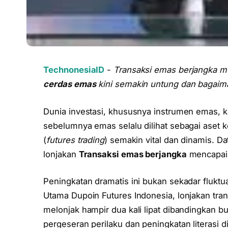
TechnonesiaID
-
Transaksi emas berjangka me
cerdas emas
kini semakin untung dan bagaiman
Dunia investasi, khususnya instrumen emas, ke
sebelumnya emas selalu dilihat sebagai aset k
(
futures trading
) semakin vital dan dinamis. D
lonjakan
Transaksi emas berjangka
mencapai d
Peningkatan dramatis ini bukan sekadar flukt
Utama Dupoin Futures Indonesia, lonjakan tra
melonjak hampir dua kali lipat dibandingkan 
pergeseran perilaku dan peningkatan literasi d