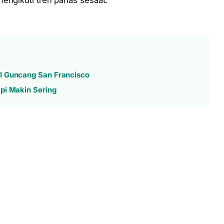
engikuti tren panas sesaat.
I Guncang San Francisco
pi Makin Sering