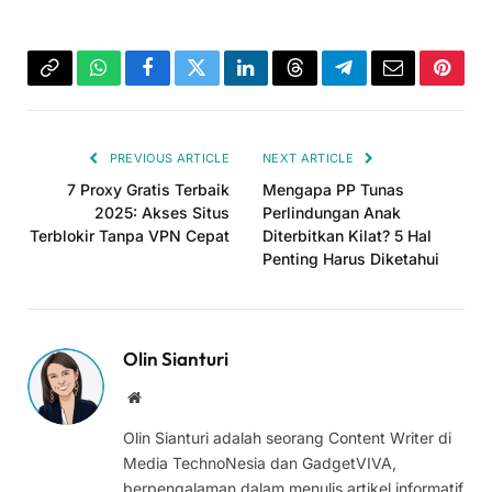
Copy
WhatsApp
Facebook
Twitter
LinkedIn
Threads
Telegram
Email
Pinter
Link
PREVIOUS ARTICLE
NEXT ARTICLE
7 Proxy Gratis Terbaik
Mengapa PP Tunas
2025: Akses Situs
Perlindungan Anak
Terblokir Tanpa VPN Cepat
Diterbitkan Kilat? 5 Hal
Penting Harus Diketahui
Olin Sianturi
Website
Olin Sianturi adalah seorang Content Writer di
Media TechnoNesia dan GadgetVIVA,
berpengalaman dalam menulis artikel informatif