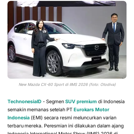
New Mazda CX-60 Sport di IIMS 2026 (foto: Otodiva)
TechnonesiaID
- Segmen
SUV premium
di Indonesia
semakin memanas setelah PT
Eurokars Motor
Indonesia
(EMI) secara resmi meluncurkan varian
terbaru mereka. Peresmian ini dilakukan dalam ajang
Indonesia International Motor Show (IIMS) 2026 di