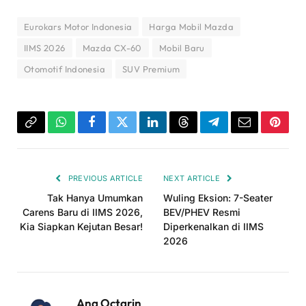
Eurokars Motor Indonesia
Harga Mobil Mazda
IIMS 2026
Mazda CX-60
Mobil Baru
Otomotif Indonesia
SUV Premium
Copy
WhatsApp
Facebook
Twitter
LinkedIn
Threads
Telegram
Email
Pinter
Link
PREVIOUS ARTICLE
NEXT ARTICLE
Tak Hanya Umumkan
Wuling Eksion: 7-Seater
Carens Baru di IIMS 2026,
BEV/PHEV Resmi
Kia Siapkan Kejutan Besar!
Diperkenalkan di IIMS
2026
Ana Octarin