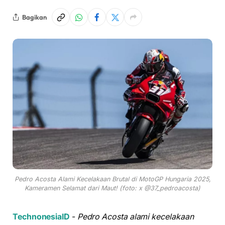
Bagikan
Pedro Acosta Alami Kecelakaan Brutal di MotoGP Hungaria 2025,
Kameramen Selamat dari Maut! (foto: x @37_pedroacosta)
TechnonesiaID
-
Pedro Acosta alami kecelakaan