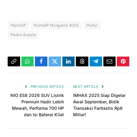
MotoGP
MotoGP Hungaria 2025
Motor
Pedro Acosta
Copy
WhatsApp
Facebook
Twitter
LinkedIn
Threads
Telegram
Email
Pinter
Link
PREVIOUS ARTICLE
NEXT ARTICLE
NIO ES8 2026 SUV Listrik
IMHAX 2025 Siap Digelar
Premium Hadir Lebih
Awal September, Bidik
Mewah, Performa 700 HP
Transaksi Fantastis Rp6
dan Isi Baterai Kilat
Miliar!