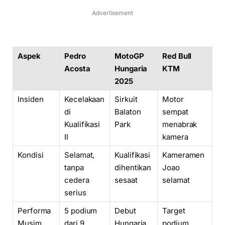
Advertisement
Aspek
Pedro
MotoGP
Red Bull
Acosta
Hungaria
KTM
2025
Insiden
Kecelakaan
Sirkuit
Motor
di
Balaton
sempat
Kualifikasi
Park
menabrak
II
kamera
Kondisi
Selamat,
Kualifikasi
Kameramen
tanpa
dihentikan
Joao
cedera
sesaat
selamat
serius
Performa
5 podium
Debut
Target
Musim
dari 9
Hungaria
podium