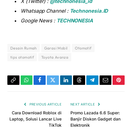
X (Twitter) :
@technonesia_id
Whatsapp Channel :
Technonesia.ID
Google News :
TECHNONESIA
Desain Rumah
Garasi Mobil
Otomotif
tips otomotif
Toyota Avanza
Copy
WhatsApp
Facebook
Twitter
LinkedIn
Threads
Telegram
Email
Pinter
Link
PREVIOUS ARTICLE
NEXT ARTICLE
Cara Download Roblox di
Promo Lazada 6.6 Super:
Laptop, Solusi Lancar Live
Banjir Diskon Gadget dan
TikTok
Elektronik