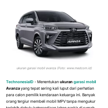
ukuran garasi mobil avanza (Foto: www.medcom.id)
TechnonesiaID
- Menentukan
ukuran
garasi mobil
Avanza
yang tepat sering kali luput dari perhatian
para calon pemilik kendaraan keluarga ini. Banyak
orang tergiur membeli mobil MPV tanpa mengukur
terlebih dahulu ketersediaan lahan parkir di rumah